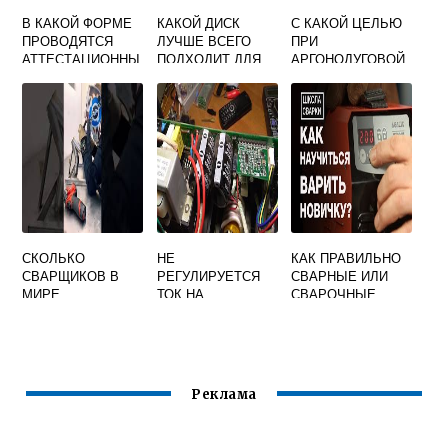
В КАКОЙ ФОРМЕ
КАКОЙ ДИСК
С КАКОЙ ЦЕЛЬЮ
ПРОВОДЯТСЯ
ЛУЧШЕ ВСЕГО
ПРИ
АТТЕСТАЦИОННЫ
ПОДХОДИТ ДЛЯ
АРГОНОДУГОВОЙ
Е ЭКЗАМЕНЫ
РЕЗКИ
СВАРКЕ
СПЕЦИАЛИСТОВ
КЕРАМОГРАНИТА
НЕПЛАВЯЩИМСЯ
СВАРОЧНОГО
ЭЛЕКТРОДОМ
ПРОИЗВОДСТВА
ПРИМЕНЯЮТ
ОТВЕТ НА ТЕСТ
АКТИВИРУЮЩИЕ
ФЛЮСЫ
СКОЛЬКО
НЕ
КАК ПРАВИЛЬНО
СВАРЩИКОВ В
РЕГУЛИРУЕТСЯ
СВАРНЫЕ ИЛИ
МИРЕ
ТОК НА
СВАРОЧНЫЕ
СВАРОЧНОМ
РАБОТЫ
ИНВЕРТОРЕ
Реклама