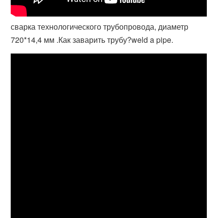
сварка технологического трубопровода, диаметр
720*14,4 мм .Как заварить трубу?weld a pipe.