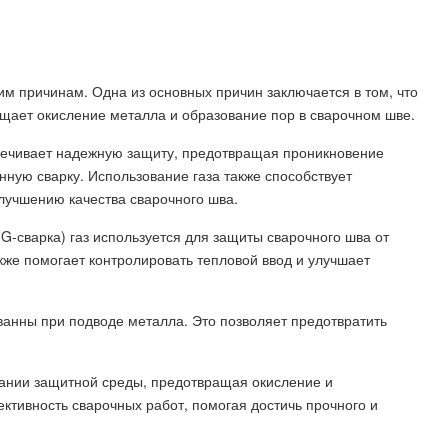
им причинам. Одна из основных причин заключается в том, что
ащает окисление металла и образование пор в сварочном шве.
еспечивает надежную защиту, предотвращая проникновение
енную сварку. Использование газа также способствует
лучшению качества сварочного шва.
IG-сварка) газ используется для защиты сварочного шва от
кже помогает контролировать тепловой ввод и улучшает
 ванны при подводе металла. Это позволяет предотвратить
здании защитной среды, предотвращая окисление и
ктивность сварочных работ, помогая достичь прочного и