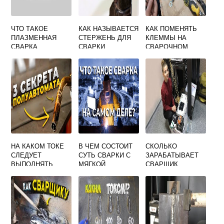
ЧТО ТАКОЕ
КАК НАЗЫВАЕТСЯ
КАК ПОМЕНЯТЬ
ПЛАЗМЕННАЯ
СТЕРЖЕНЬ ДЛЯ
КЛЕММЫ НА
СВАРКА
СВАРКИ
СВАРОЧНОМ
ПРЯМОГО
АППАРАТЕ
ДЕЙСТВИЯ ТЕСТ
РЕСАНТА
ОТВЕТ
НА КАКОМ ТОКЕ
В ЧЕМ СОСТОИТ
СКОЛЬКО
СЛЕДУЕТ
СУТЬ СВАРКИ С
ЗАРАБАТЫВАЕТ
ВЫПОЛНЯТЬ
МЯГКОЙ
СВАРЩИК
МЕХАНИЗИРОВАН
ПРОСЛОЙКОЙ
ОПТОВОЛОКНА
НУЮ СВАРКУ
ПЛАВЯЩИМСЯ
ЭЛЕКТРОДОМ