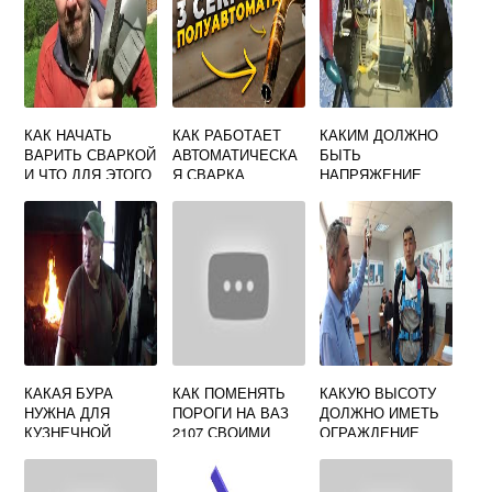
КАК НАЧАТЬ
КАК РАБОТАЕТ
КАКИМ ДОЛЖНО
ВАРИТЬ СВАРКОЙ
АВТОМАТИЧЕСКА
БЫТЬ
И ЧТО ДЛЯ ЭТОГО
Я СВАРКА
НАПРЯЖЕНИЕ
НУЖНО ЗНАТЬ
ХОЛОСТОГО
ХОДА
ВТОРИЧНОЙ
ОБМОТКИ
СВАРОЧНОГО
ТРАНСФОРМАТОР
А МАШИНЫ
КАКАЯ БУРА
КАК ПОМЕНЯТЬ
КАКУЮ ВЫСОТУ
НУЖНА ДЛЯ
ПОРОГИ НА ВАЗ
ДОЛЖНО ИМЕТЬ
КУЗНЕЧНОЙ
2107 СВОИМИ
ОГРАЖДЕНИЕ
СВАРКИ
РУКАМИ
МЕСТА
ПРОСТОЙ
ПРОВЕДЕНИЯ
СВАРКОЙ
СВАРОЧНЫХ