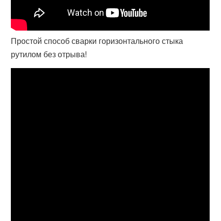
Простой способ сварки горизонтального стыка
рутилом без отрыва!