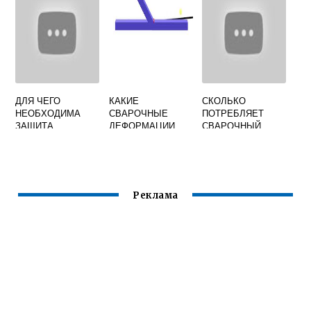
РАБОТ НА
ОБЪЕКТЕ
ЗАЩИТЫ
ДЛЯ ЧЕГО
КАКИЕ
СКОЛЬКО
НЕОБХОДИМА
СВАРОЧНЫЕ
ПОТРЕБЛЯЕТ
ЗАЩИТА
ДЕФОРМАЦИИ
СВАРОЧНЫЙ
СВАРОЧНОЙ
НАЗЫВАЮТ
АППАРАТ
ВАННЫ ДУГИ И
ОСТАТОЧНЫМИ
РЕСАНТА 220
КОНЦА
ОТВЕТ НА ТЕСТ
КИЛОВАТТ
НАГРЕТОГО
ЭЛЕКТРОДА
Реклама