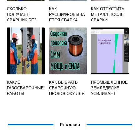
СКОЛЬКО
КАК
КАК ОТПУСТИТЬ
ПОЛУЧАЕТ
РАСШИФРОВЫВА
МЕТАЛЛ ПОСЛЕ
СВАРЩИК БЕЗ
ЕТСЯ СВАРКА
СВАРКИ
ОПЫТА РАБОТЫ
МПГ
КАКИЕ
КАК ВЫБРАТЬ
ПРОМЫШЛЕННОЕ
ГАЗОСВАРОЧНЫЕ
СВАРОЧНУЮ
ЗЕМЛЕДЕЛИЕ
РАБОТЫ
ПРОВОЛОКУ ДЛЯ
УСИЛИВАЕТ
ПОВЫШЕННОЙ
ПОЛУАВТОМАТА
ИЗМЕНЕНИЕ
ОПАСНОСТИ
КЛИМАТА,
РАЗРЕШАЕТСЯ
ВЫДЕЛЯЯ
ПРОВОДИТЬ БЕЗ
ОГРОМНЫЕ
ОФОРМЛЕНИЯ
ОБЪЕМЫ
Реклама
НАРЯДА ДОПУСКА
ПАРНИКОВЫХ
ГАЗОВ