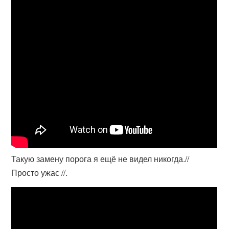
Такую замену порога я ещё не видел никогда.//
Просто ужас //.