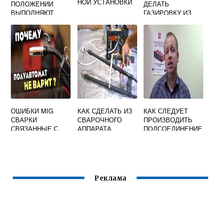
НОЙ УСТАНОВКИ
ПОЛОЖЕНИИ
ДЕЛАТЬ
ВЫПОЛНЯЮТ
ГАЗИРОВКУ ИЗ
РУЧНУЮ
СВАРОЧНОЙ
ДУГОВУЮ СВАРКУ
УГЛЕКИСЛОТЫ
ШВАМИ С
НАКЛАДКАМИ ИЗ
СТЕРЖНЕЙ
СТЫКОВЫХ
СОЕДИНЕНИЙ
ОШИБКИ MIG
КАК СДЕЛАТЬ ИЗ
КАК СЛЕДУЕТ
СВАРКИ
СВАРОЧНОГО
ПРОИЗВОДИТЬ
СВЯЗАННЫЕ С
АППАРАТА
ПОДСОЕДИНЕНИЕ
ГОРЕЛКАМИ И
ТОЧЕЧНУЮ
ЗАЗЕМЛЯЮЩЕГО
РАСХОДНИКАМИ
СВАРКУ СВОИМИ
ПРОВОДА ОТ
РУКАМИ
СВАРОЧНОГО
ИСТОЧНИКА К
СВАРИВАЕМОМУ
Реклама