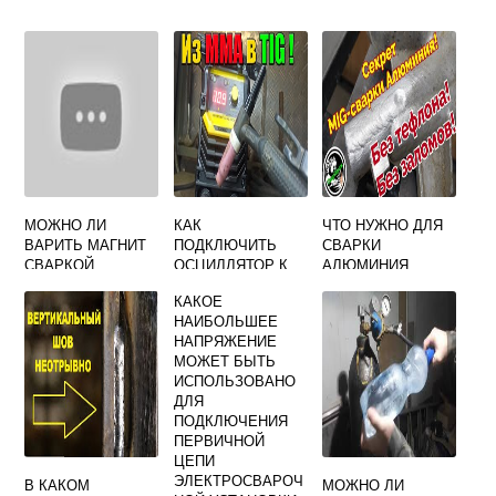
МОЖНО ЛИ
КАК
ЧТО НУЖНО ДЛЯ
ВАРИТЬ МАГНИТ
ПОДКЛЮЧИТЬ
СВАРКИ
СВАРКОЙ
ОСЦИЛЛЯТОР К
АЛЮМИНИЯ
ИНВЕРТОРУ ДЛЯ
ПОЛУАВТОМАТОМ
КАКОЕ
ТИГ СВАРКИ
НАИБОЛЬШЕЕ
НАПРЯЖЕНИЕ
МОЖЕТ БЫТЬ
ИСПОЛЬЗОВАНО
ДЛЯ
ПОДКЛЮЧЕНИЯ
ПЕРВИЧНОЙ
ЦЕПИ
ЭЛЕКТРОСВАРОЧ
В КАКОМ
МОЖНО ЛИ