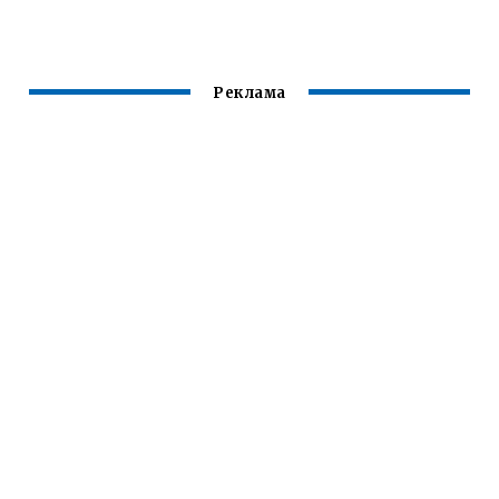
СВАРКИ
РЕЖИМА ВЛИЯЮТ
М ПАРАМЕТРОМ
НА ВЕЛИЧИНУ
УГЛОВОГО ШВА
СВАРОЧНЫХ
ПРИ СВАРКЕ
НАПРЯЖЕНИЙ
Реклама