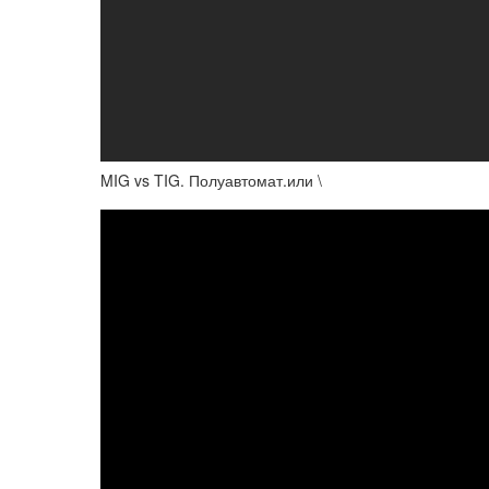
MIG vs TIG. Полуавтомат.или \