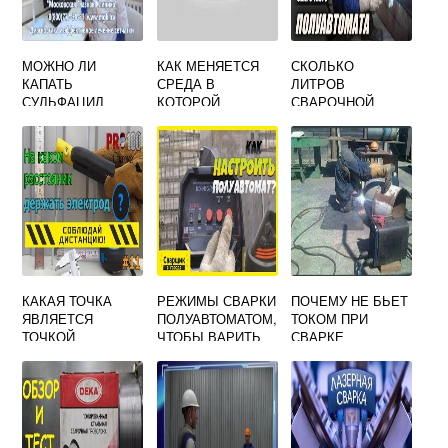
МОЖНО ЛИ
КАК МЕНЯЕТСЯ
СКОЛЬКО
КАПАТЬ
СРЕДА В
ЛИТРОВ
СУЛЬФАЦИЛ
КОТОРОЙ
СВАРОЧНОЙ
НАТРИЯ В ГЛАЗА
РАБОТАЮТ
СМЕСИ В
ПОСЛЕ СВАРКИ
СВАРЩИКИ
БАЛЛОНЕ
КАКАЯ ТОЧКА
РЕЖИМЫ СВАРКИ
ПОЧЕМУ НЕ БЬЕТ
ЯВЛЯЕТСЯ
ПОЛУАВТОМАТОМ,
ТОКОМ ПРИ
ТОЧКОЙ
ЧТОБЫ ВАРИТЬ
СВАРКЕ
УСТОЙЧИВОГО
СТАЛЬ 4,6,8 ММ
ГОРЕНИЯ
СВАРОЧНОЙ ДУГИ