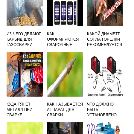
ИЗ ЧЕГО ДЕЛАЮТ
КАК
КАКОЙ ДИАМЕТР
КАРБИД ДЛЯ
ОФОРМЛЯЮТСЯ
СОПЛА ГОРЕЛКИ
ГАЗОСВАРКИ
СВАРОЧНЫЕ
РЕКОМЕНДУЕТСЯ
РАБОТЫ
ИСПОЛЬЗОВАТЬ
ПРИ РУЧНОЙ
АРГОНОДУГОВОЙ
СВАРКЕ ТИТАНА 4
30
КУДА ТЯНЕТ
КАК НАЗЫВАЕТСЯ
ЧТО ДОЛЖНО
МЕТАЛЛ ПРИ
АППАРАТ ДЛЯ
БЫТЬ
СВАРКЕ
СВАРКИ
УСТАНОВЛЕНО
АЛЮМИНИЯ
НА
ЭЛЕКТРОСВАРОЧ
НЫЕ УСТАНОВКИ