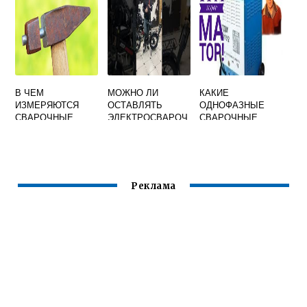
В КОТОРЫХ ПО
УСЛОВИЯМ
ЭЛЕКТРОТЕХНИЧ
ЕСКОГО
В ЧЕМ
МОЖНО ЛИ
КАКИЕ
ИЗМЕРЯЮТСЯ
ОСТАВЛЯТЬ
ОДНОФАЗНЫЕ
СВАРОЧНЫЕ
ЭЛЕКТРОСВАРОЧ
СВАРОЧНЫЕ
РАБОТЫ
НЫЙ
ТРАНСФОРМАТОР
ИНСТРУМЕНТ БЕЗ
Ы ВЫПУСКАЮТСЯ
ПРИСМОТРА
ОТЕЧЕСТВЕННОЙ
КОТОРЫЙ
ПРОМЫШЛЕННОС
НАХОДИТСЯ ПОД
ТЬЮ
Реклама
НАПРЯЖЕНИЕМ