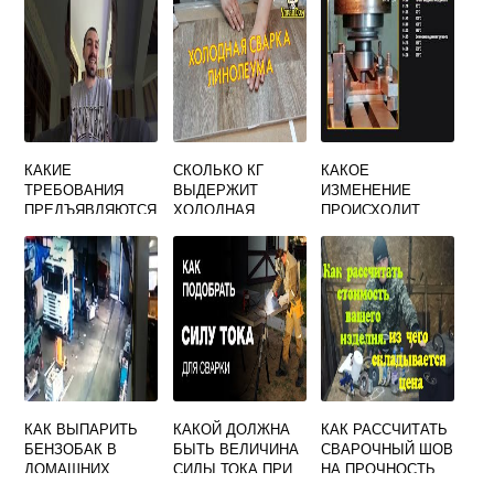
КАКИЕ
СКОЛЬКО КГ
КАКОЕ
ТРЕБОВАНИЯ
ВЫДЕРЖИТ
ИЗМЕНЕНИЕ
ПРЕДЪЯВЛЯЮТСЯ
ХОЛОДНАЯ
ПРОИСХОДИТ
К УГЛЕКИСЛОМУ
СВАРКА
ПРИ СВАРКЕ
ГАЗУ
ТРЕНИЕМ
ПРИМЕНЯЕМОМУ
КРУГЛЫХ
ДЛЯ СВАРКИ
ЗАГОТОВОК
ГРАНТОВЫЙ
ВОРОТНИК
КАК ВЫПАРИТЬ
КАКОЙ ДОЛЖНА
КАК РАССЧИТАТЬ
БЕНЗОБАК В
БЫТЬ ВЕЛИЧИНА
СВАРОЧНЫЙ ШОВ
ДОМАШНИХ
СИЛЫ ТОКА ПРИ
НА ПРОЧНОСТЬ
УСЛОВИЯХ
ДУГОВОЙ СВАРКЕ