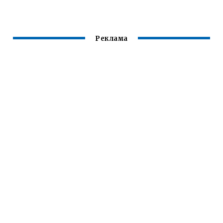
ПЕРЕД СВАРКОЙ
НАПЛАВКЕ В
ВЕРТИКАЛЬНОМ
ПОЛОЖЕНИИ
СНИЗУ
Реклама