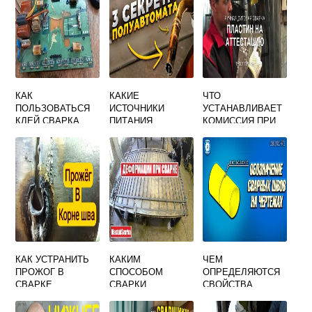
КАК
КАКИЕ
ЧТО
ПОЛЬЗОВАТЬСЯ
ИСТОЧНИКИ
УСТАНАВЛИВАЕТ
КЛЕЙ СВАРКА
ПИТАНИЯ
КОМИССИЯ ПРИ
ДЛЯ ЛИНОЛЕУМА
СЛЕДУЕТ
АТТЕСТАЦИИ
AXTON
ИСПОЛЬЗОВАТЬ
СВАРОЧНОГО
ДЛЯ
ОБОРУДОВАНИЯ
МЕХАНИЗИРОВАН
НЫХ СПОСОБОВ
СВАРКИ
КАК УСТРАНИТЬ
КАКИМ
ЧЕМ
ПРОЖОГ В
СПОСОБОМ
ОПРЕДЕЛЯЮТСЯ
СВАРКЕ
СВАРКИ
СВОЙСТВА
ДОПУСКАЕТСЯ
СВАРОЧНОГО
ВЫПОЛНЯТЬ
СОЕДИНЕНИЯ