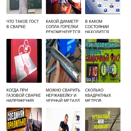
ЧТО ТАКОЕ ГОСТ
КАКОЙ ДИАМЕТР
В КАКОМ
В СВАРКЕ
СОПЛА ГОРЕЛКИ
СОСТОЯНИИ
РЕКОМЕНДУЕТСЯ
НАХОДИТСЯ
ИСПОЛЬЗОВАТЬ
МЕТАЛЛ
ПРИ РУЧНОЙ
СВАРНОГО ШВА
АРГОНОДУГОВОЙ
ПОСЛЕ СВАРКИ И
СВАРКЕ ТИТАНА 4
ПОЛНОГО
30
ОСТЫВАНИЯ
КОГДА ПРИ
МОЖНО СВАРИТЬ
СКОЛЬКО
ГАЗОВОЙ СВАРКЕ
НЕРЖАВЕЙКУ И
КВАДРАТНЫХ
НАПРЯЖЕНИЯ
ЧЕРНЫЙ МЕТАЛЛ
МЕТРОВ
ВЫШЕ
ОБЫЧНОЙ
ПРОИЗВОДСТВЕН
СВАРКОЙ
НОЙ ПЛОЩАДИ
ДОЛЖНО
ПРИХОДИТЬСЯ
НА КАЖДЫЙ