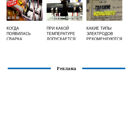
СВАРОЧНЫЙ
ПОСТ
КОГДА
ПРИ КАКОЙ
КАКИЕ ТИПЫ
ПОЯВИЛАСЬ
ТЕМПЕРАТУРЕ
ЭЛЕКТРОДОВ
СВАРКА
ДОПУСКАЕТСЯ
РЕКОМЕНДУЮТСЯ
ПРОИЗВОДИТЬ
ДЛЯ ВАННОЙ
СВАРКУ ТРУБ ИЗ
ВАННОШОВНОЙ И
АЛЮМИНИЕВЫХ
ДУГОВОЙ СВАРКИ
СПЛАВОВ
С
МНОГОСЛОЙНЫМ
Реклама
И ШВАМИ