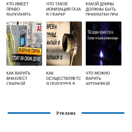
КТО ИМЕЕТ
ЧТО ТАКОЕ
КАКОЙ ДЛИНЫ
ПРАВО
ИОНИЗАЦИЯ ГАЗА
ДОЛЖНЫ БЫТЬ
ВЫПОЛНЯТЬ
В СВАРКЕ
ПРИХВАТКИ ПРИ
СВАРОЧНЫЕ
СВАРКЕ
РАБОТЫ
КОРРОЗИОННОСТ
ОЙКИХ СТАЛЕЙ
АУСТЕНИТНО
ФЕРРИТНОГО
КЛАССА
КАК ВАРИТЬ
КАК
ЧТО МОЖНО
ВНАХЛЕСТ
ОСУЩЕСТВЛЯЕТС
ВАРИТЬ
СВАРКОЙ
Я ПОДОГРЕВ В
АРГОНОВОЙ
СЛУЧАЕ
СВАРКОЙ КАКИЕ
НЕОБХОДИМОСТ
МЕТАЛЛЫ
И СВАРКИ
СТАЛЬНЫХ ТРУБ
СИСТЕМ
Реклама
ВОДОСНАБЖЕНИ
Я