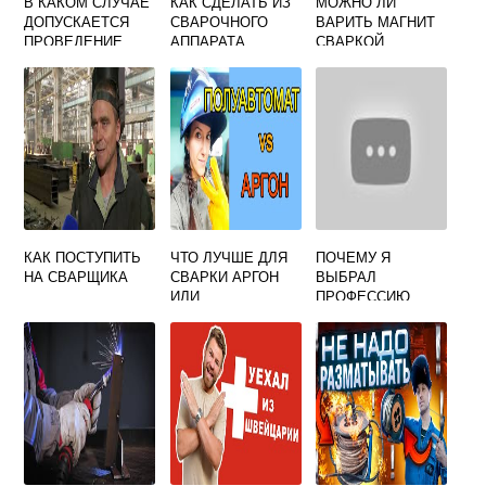
В КАКОМ СЛУЧАЕ
КАК СДЕЛАТЬ ИЗ
МОЖНО ЛИ
ДОПУСКАЕТСЯ
СВАРОЧНОГО
ВАРИТЬ МАГНИТ
ПРОВЕДЕНИЕ
АППАРАТА
СВАРКОЙ
СВАРОЧНЫХ И
ТОЧЕЧНУЮ
РЕЗАТЕЛЬНЫХ
СВАРКУ СВОИМИ
РАБОТ НА
РУКАМИ
ОБЪЕКТАХ
ЗАЩИТЫ
КАК ПОСТУПИТЬ
ЧТО ЛУЧШЕ ДЛЯ
ПОЧЕМУ Я
НА СВАРЩИКА
СВАРКИ АРГОН
ВЫБРАЛ
ИЛИ
ПРОФЕССИЮ
УГЛЕКИСЛОТА
СВАРЩИК
ПРЕЗЕНТАЦИЯ