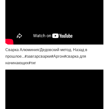
Сварка Алюминия/Дедовский метод. Назад в
прошлое...#завгарсварки#Аргон#сварка для
начинающих#тиг