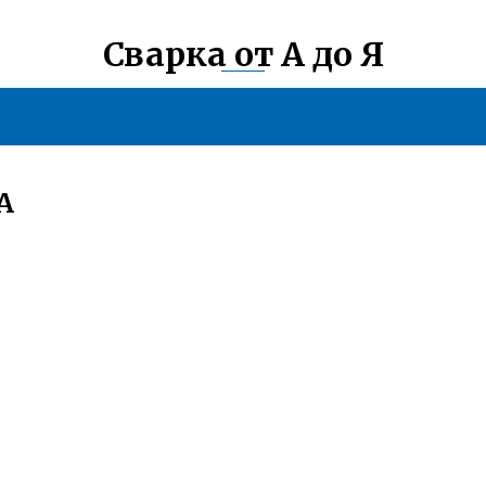
Сварка от А до Я
А