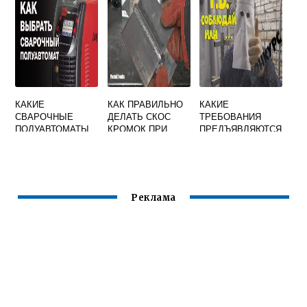
ТАБЛИЦА
КАКИЕ
КАК ПРАВИЛЬНО
КАКИЕ
СВАРОЧНЫЕ
ДЕЛАТЬ СКОС
ТРЕБОВАНИЯ
ПОЛУАВТОМАТЫ
КРОМОК ПРИ
ПРЕДЪЯВЛЯЮТСЯ
БЫВАЮТ
СВАРКЕ
К СВАРЩИКУ
СТЫКОВЫХ
ВЫПОЛНЯЮЩЕМУ
ШВОВ В
ПРИХВАТКУ
ГОРИЗОНТАЛЬНО
ЭЛЕМЕНТОВ
М ПОЛОЖЕНИИ
СВАРНЫХ
Реклама
СОЕДИНЕНИЙ