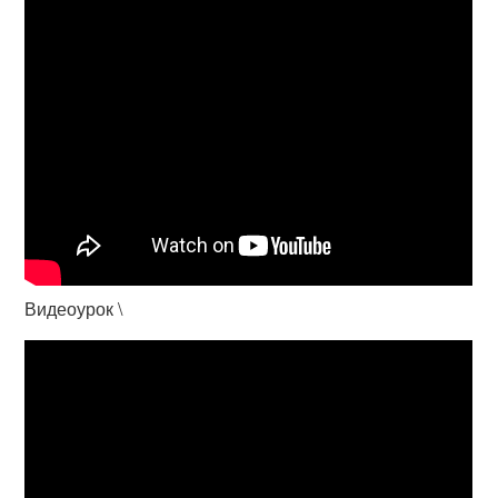
Видеоурок \