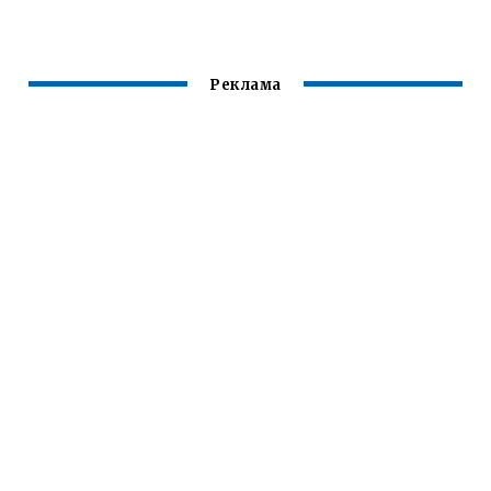
ТЕПЛОВЫХ
ДЛЯ КОНТАКТНОЙ
РУЧНОЙ
СЕТЕЙ
СВАРКИ
АРГОНОДУГОВОЙ
СВАРКЕ
НЕПЛАВЯЩИМСЯ
Реклама
ЭЛЕКТРОДОМ