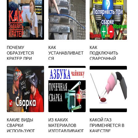
СВАРКУ
РЕСАНТА 190
ПОЛИМЕРНЫХ
МАТЕРИАЛОВ
ПОЧЕМУ
КАК
КАК
ОБРАЗУЕТСЯ
УСТАНАВЛИВАЕТ
ПОДКЛЮЧИТЬ
КРАТЕР ПРИ
СЯ
СВАРОЧНЫЙ
СВАРКЕ
МИНИМАЛЬНАЯ
АППАРАТ
ТЕМПЕРАТУРА
РЕСАНТА 190
ПОДОГРЕВА ПРИ
ПРОВОДА
СВАРКЕ ДЕТАЛЕЙ
ИЗ РАЗЛИЧНЫХ
МАРОК СТАЛИ
КАКИЕ ВИДЫ
ИЗ КАКИХ
КАКОЙ ГАЗ
СВАРКИ
МАТЕРИАЛОВ
ПРИМЕНЯЕТСЯ В
ИСПОЛЬЗУЮТ
ИЗГОТАВЛИВАЮТ
КАЧЕСТВЕ
ПРИ РЕМОНТЕ
СЯ ЭЛЕКТРОДЫ
ЗАЩИТНОГО ПРИ