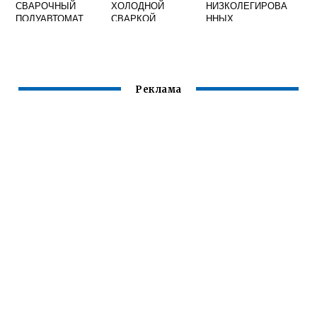
СВАРОЧНЫЙ
ХОЛОДНОЙ
НИЗКОЛЕГИРОВА
ПОЛУАВТОМАТ
СВАРКОЙ
ННЫХ
БЕЗ ГАЗА
ЗАКЛЕИТЬ
ЗАКАЛИВАЮЩИХ
БЕНЗОБАК
СЯ СТАЛЕЙ
ДОПУСКАЕТСЯ
СВАРИВАТЬ
ГАЗОВОЙ
Реклама
СВАРКОЙ