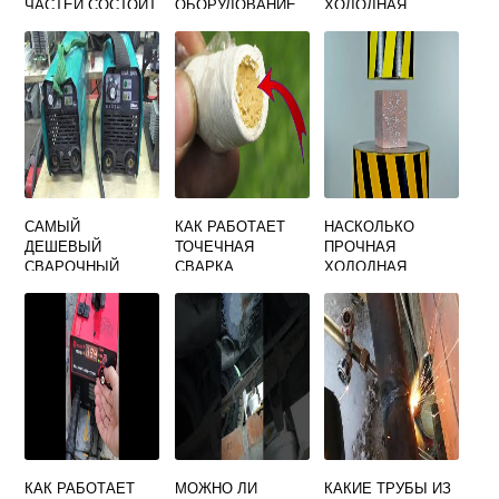
ЧАСТЕЙ СОСТОИТ
ОБОРУДОВАНИЕ
ХОЛОДНАЯ
КОНТАКТНАЯ
ДЛЯ РУЧНОЙ
СВАРКА
СВАРОЧНАЯ
МНОГОПОСТОВОЙ
МАШИНА
СВАРКИ
САМЫЙ
КАК РАБОТАЕТ
НАСКОЛЬКО
ДЕШЕВЫЙ
ТОЧЕЧНАЯ
ПРОЧНАЯ
СВАРОЧНЫЙ
СВАРКА
ХОЛОДНАЯ
АППАРАТ WERT
СВАРКА
MMA 180N
КАК РАБОТАЕТ
МОЖНО ЛИ
КАКИЕ ТРУБЫ ИЗ