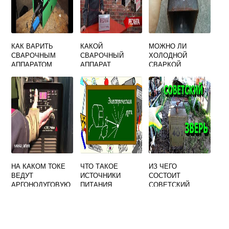
КАК ВАРИТЬ
КАКОЙ
МОЖНО ЛИ
СВАРОЧНЫМ
СВАРОЧНЫЙ
ХОЛОДНОЙ
АППАРАТОМ
АППАРАТ
СВАРКОЙ
КЕМПИ
РЕСАНТА
ЗАВАРИТЬ ПЕЧЬ
ВЫБРАТЬ
В БАНЕ
НА КАКОМ ТОКЕ
ЧТО ТАКОЕ
ИЗ ЧЕГО
ВЕДУТ
ИСТОЧНИКИ
СОСТОИТ
АРГОНОДУГОВУЮ
ПИТАНИЯ
СОВЕТСКИЙ
СВАРКУ
СВАРОЧНОЙ ДУГИ
СВАРОЧНЫЙ
НЕПЛАВЯЩИМСЯ
АППАРАТ
ЭЛЕКТРОДОМ
МЕДИ И ЕЕ