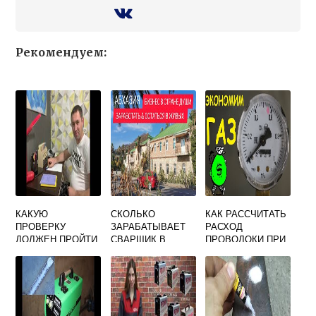
Рекомендуем:
КАКУЮ
СКОЛЬКО
КАК РАССЧИТАТЬ
ПРОВЕРКУ
ЗАРАБАТЫВАЕТ
РАСХОД
ДОЛЖЕН ПРОЙТИ
СВАРЩИК В
ПРОВОЛОКИ ПРИ
СВАРЩИК
ИЗРАИЛЕ
СВАРКЕ
ВПЕРВЫЕ
ПОЛУАВТОМАТОМ
ПРИСТУПАЮЩИЙ
В СРЕДЕ
К СВАРКЕ
ЗАЩИТНЫХ
ГАЗОВ