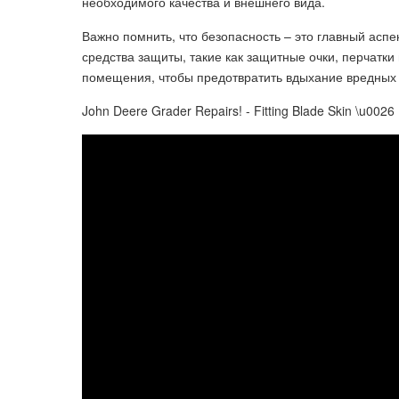
необходимого качества и внешнего вида.
Важно помнить, что безопасность – это главный аспе
средства защиты, такие как защитные очки, перчатк
помещения, чтобы предотвратить вдыхание вредных п
John Deere Grader Repairs! - Fitting Blade Skin \u0026 