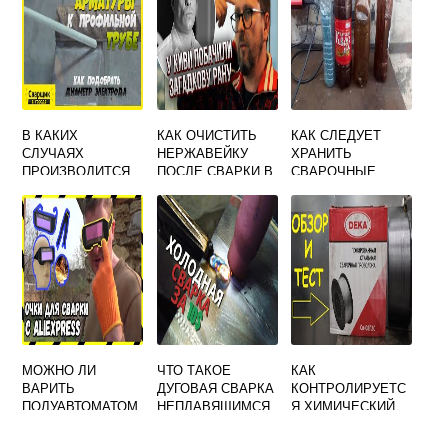
В КАКИХ
КАК ОЧИСТИТЬ
КАК СЛЕДУЕТ
СЛУЧАЯХ
НЕРЖАВЕЙКУ
ХРАНИТЬ
ПРОИЗВОДИТСЯ
ПОСЛЕ СВАРКИ В
СВАРОЧНЫЕ
СВАРКА
ДОМАШНИХ
ЭЛЕКТРОДЫ
КОНТРОЛЬНЫХ
УСЛОВИЯХ
ОБРАЗЦОВ ДЛЯ
МЕХАНИЧЕСКИХ
ИСПЫТАНИЙ
МОЖНО ЛИ
ЧТО ТАКОЕ
КАК
ВАРИТЬ
ДУГОВАЯ СВАРКА
КОНТРОЛИРУЕТС
ПОЛУАВТОМАТОМ
НЕПЛАВЯЩИМСЯ
Я ХИМИЧЕСКИЙ
В ОЧКАХ
ЭЛЕКТРОДОМ
СОСТАВ
ГАЗОСВАРЩИКА
СВАРОЧНОЙ