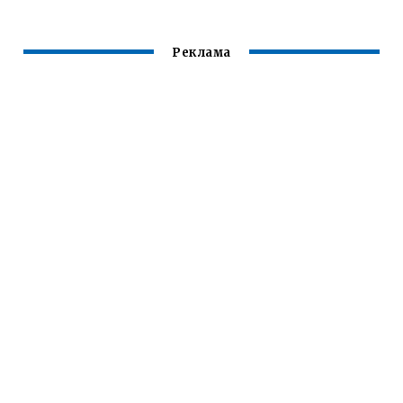
ЛЕГИРОВАННОЙ
ПРОВОЛОКИ СВ
01Х19Н9 ПЕРЕД
Реклама
ВЫДАЧЕЙ