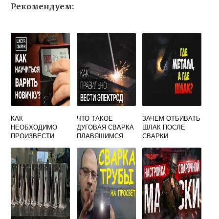
Рекомендуем:
КАК
ЧТО ТАКОЕ
ЗАЧЕМ ОТБИВАТЬ
НЕОБХОДИМО
ДУГОВАЯ СВАРКА
ШЛАК ПОСЛЕ
ПРОИЗВЕСТИ
ПЛАВЯЩИМСЯ
СВАРКИ
ЗАВАРКУ
ЭЛЕКТРОДОМ
ДЕФЕКТНОГО
УЧАСТКА ШВА
ЕСЛИ СВАРКА
ПРОИЗВОДИЛАСЬ
С
ПРЕДВАРИТЕЛЬН
ЫМ