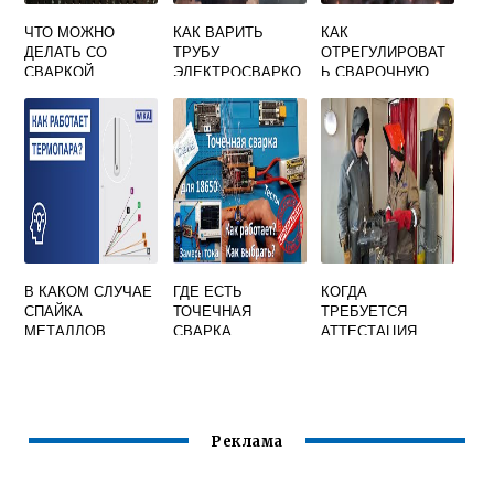
ЧТО МОЖНО
КАК ВАРИТЬ
КАК
ДЕЛАТЬ СО
ТРУБУ
ОТРЕГУЛИРОВАТ
СВАРКОЙ
ЭЛЕКТРОСВАРКО
Ь СВАРОЧНУЮ
Й ПОД ПРОСВЕТ
МАСКУ АВРОРА
В КАКОМ СЛУЧАЕ
ГДЕ ЕСТЬ
КОГДА
СПАЙКА
ТОЧЕЧНАЯ
ТРЕБУЕТСЯ
МЕТАЛЛОВ
СВАРКА
АТТЕСТАЦИЯ
ТЕРМОПАРЫ
НАКС
ЗАМЕНЯЕТСЯ НА
СВАРОЧНОГО
ИХ СВАРКУ
ПРОИЗВОДСТВА
Реклама