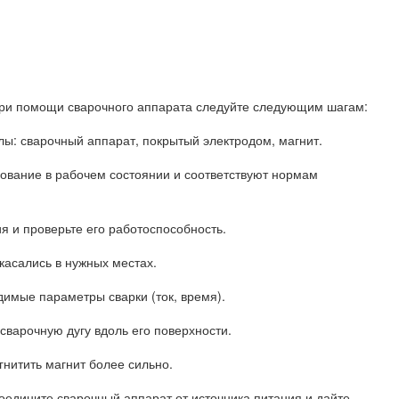
при помощи сварочного аппарата следуйте следующим шагам:
ы: сварочный аппарат, покрытый электродом, магнит.
дование в рабочем состоянии и соответствуют нормам
я и проверьте его работоспособность.
икасались в нужных местах.
димые параметры сварки (ток, время).
 сварочную дугу вдоль его поверхности.
гнитить магнит более сильно.
оедините сварочный аппарат от источника питания и дайте