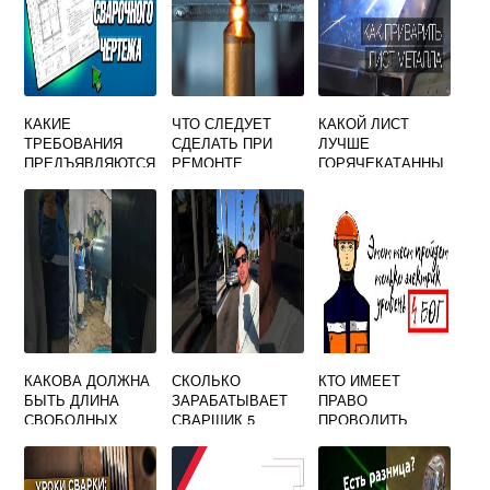
КАКИЕ
ЧТО СЛЕДУЕТ
КАКОЙ ЛИСТ
ТРЕБОВАНИЯ
СДЕЛАТЬ ПРИ
ЛУЧШЕ
ПРЕДЪЯВЛЯЮТСЯ
РЕМОНТЕ
ГОРЯЧЕКАТАННЫ
К СВАРЩИКАМ
ОСМОТРЕ СМЕНЕ
Й ИЛИ
ВЫПОЛНЯЮЩИМ
И ЗАЧИСТКЕ
ХОЛОДНОКАТАНН
СВАРКУ
ЭЛЕКТРОДОВ НА
ЫЙ ПРИ СВАРКЕ
МЕТАЛЛОКОНСТР
МАШИНЕ
УКЦИЙ КРАНА
КОНТАКТНОЙ
СВАРКИ
КАКОВА ДОЛЖНА
СКОЛЬКО
КТО ИМЕЕТ
БЫТЬ ДЛИНА
ЗАРАБАТЫВАЕТ
ПРАВО
СВОБОДНЫХ
СВАРЩИК 5
ПРОВОДИТЬ
ПРЯМЫХ КОНЦОВ
РАЗРЯДА В
ЭЛЕКТРОСВАРОЧ
ТРУБ
РОССИИ
НЫЕ РАБОТЫ
ПРЕДНАЗНАЧЕНН
ОТВЕТ НА ТЕСТ