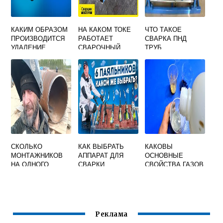
КАКИМ ОБРАЗОМ
НА КАКОМ ТОКЕ
ЧТО ТАКОЕ
ПРОИЗВОДИТСЯ
РАБОТАЕТ
СВАРКА ПНД
УДАЛЕНИЕ
СВАРОЧНЫЙ
ТРУБ
ВЫВОДНЫХ
ТРАНСФОРМАТОР
ПЛАНОК ПОСЛЕ
ОКОНЧАНИЯ
СВАРКИ РД 36 62
00
СКОЛЬКО
КАК ВЫБРАТЬ
КАКОВЫ
МОНТАЖНИКОВ
АППАРАТ ДЛЯ
ОСНОВНЫЕ
НА ОДНОГО
СВАРКИ
СВОЙСТВА ГАЗОВ
СВАРЩИКА
ПОЛИЭТИЛЕНОВ
ПРИМЕНЯЕМЫХ
ЫХ ТРУБ
ПРИ
ГАЗОСВАРОЧНЫХ
РАБОТАХ
Реклама