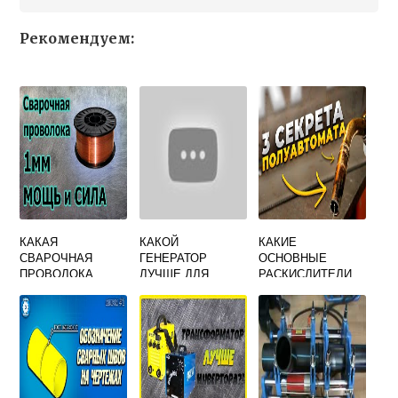
Рекомендуем:
КАКАЯ
КАКОЙ
КАКИЕ
СВАРОЧНАЯ
ГЕНЕРАТОР
ОСНОВНЫЕ
ПРОВОЛОКА
ЛУЧШЕ ДЛЯ
РАСКИСЛИТЕЛИ
ПРИМЕНЯЕТСЯ
СВАРКИ
ИСПОЛЬЗУЮТ В
ДЛЯ СВАРКИ
СИНХРОННЫЙ
СВАРОЧНЫХ
КОРРОЗИОННОСТ
ИЛИ
ПРОЦЕССАХ
ОЙКИХ СТАЛЕЙ
АСИНХРОННЫЙ