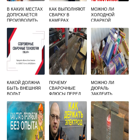
В КАКИХ МЕСТАХ
КАК ВЫПОЛНЯЮТ
МОЖНО ЛИ
ДОПУСКАЕТСЯ
СВАРКУ В
ХОЛОДНОЙ
ПРОИЗВОДИТЬ
КАМЕРАХ
СВАРКОЙ
СВАРОЧНЫЕ
ЗАВАРИТЬ ПЕЧЬ
РАБОТЫ
В БАНЕ
КАКОЙ ДОЛЖНА
ПОЧЕМУ
МОЖНО ЛИ
БЫТЬ ВНЕШНЯЯ
СВАРОЧНЫЕ
ДЮРАЛЬ
ВОЛЬТ
ФЛЮСЫ ПЕРЕД
ЗАКЛЕИТЬ
АМПЕРНАЯ
СВАРКОЙ
ХОЛОДНОЙ
ХАРАКТЕРИСТИК
НЕОБХОДИМО
СВАРКОЙ
А ИСТОЧНИКА
ПРОКАЛИВАТЬ
ПИТАНИЯ ПРИ
РУЧНОЙ ДУГОВОЙ
СВАРКЕ