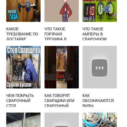
КАКОЕ
ЧТО ТАКОЕ
ЧТО ТАКОЕ
ТРЕБОВАНИЕ ПО
ГОРЯЧАЯ
АМПЕРЫ В
ДОСТАВКЕ
ТРЕЩИНА В
СВАРОЧНОМ
БАЛЛОНОВ С
СВАРКЕ
АППАРАТЕ
ГАЗАМИ К МЕСТУ
СВАРОЧНЫХ
РАБОТ УКАЗАНО
ВЕРНО
ЧЕМ ПОКРЫТЬ
КАК ГОВОРЯТ
КАК
СВАРОЧНЫЙ
СВАРЩИКИ ИЛИ
ОБОЗНАЧАЮТСЯ
СТОЛ
СВАРОЧНЫЙ
ВИДЫ
ЖАРГОН/СЛЕНГ
СВАРОЧНОЙ
ПРОВОЛОКИ ДЛЯ
СВАРКИ
ВЫСОКОЛЕГИРОВ