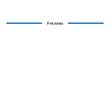
НЕРЖАВЕЙКИ
СВАРКИ
ПОСЛЕ СВАРКИ
ПОЛУАВТОМАТОМ
АККУМУЛЯТОРОВ
18650
Реклама