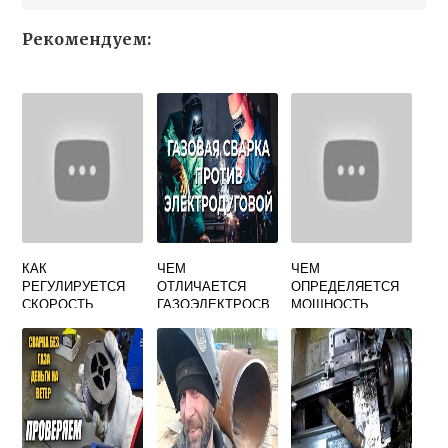
Рекомендуем:
КАК
ЧЕМ
ЧЕМ
РЕГУЛИРУЕТСЯ
ОТЛИЧАЕТСЯ
ОПРЕДЕЛЯЕТСЯ
СКОРОСТЬ
ГАЗОЭЛЕКТРОСВ
МОЩНОСТЬ
НАГРЕВА
АРЩИК ОТ
СВАРОЧНОЙ ДУГИ
МЕТАЛЛА ПРИ
ЭЛЕКТРОСВАРЩИ
ГАЗОВОЙ СВАРКЕ
КА