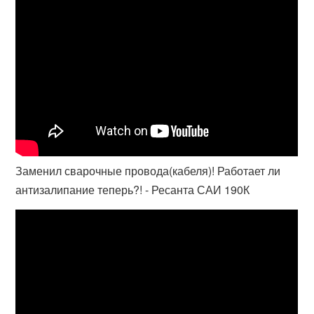
Заменил сварочные провода(кабеля)! Работает ли
антизалипание теперь?! - Ресанта САИ 190К