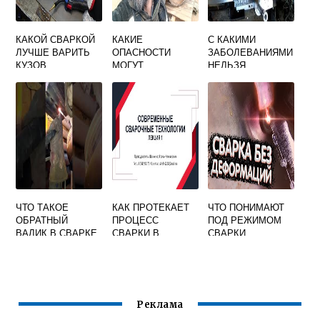
КАКОЙ СВАРКОЙ
КАКИЕ
С КАКИМИ
ЛУЧШЕ ВАРИТЬ
ОПАСНОСТИ
ЗАБОЛЕВАНИЯМИ
КУЗОВ
МОГУТ
НЕЛЬЗЯ
АВТОМОБИЛЯ
ПОДЖИДАТЬ
РАБОТАТЬ
СВАРЩИКА ПРИ
СВАРЩИКОМ
ВЫПОЛНЕНИИ
РАБОТ
ЧТО ТАКОЕ
КАК ПРОТЕКАЕТ
ЧТО ПОНИМАЮТ
ОБРАТНЫЙ
ПРОЦЕСС
ПОД РЕЖИМОМ
ВАЛИК В СВАРКЕ
СВАРКИ В
СВАРКИ
ЗАМОЧНУЮ
СКВАЖИНУ
Реклама