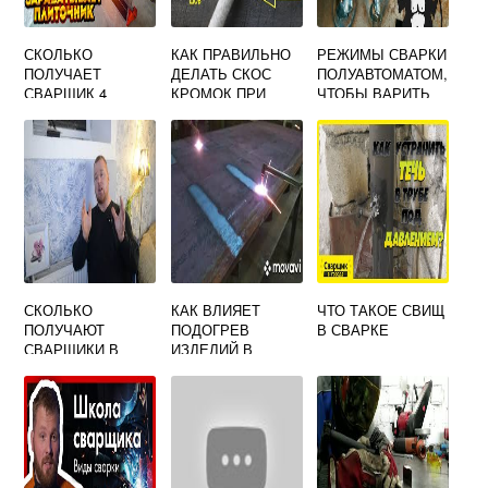
СКОЛЬКО
КАК ПРАВИЛЬНО
РЕЖИМЫ СВАРКИ
ПОЛУЧАЕТ
ДЕЛАТЬ СКОС
ПОЛУАВТОМАТОМ,
СВАРЩИК 4
КРОМОК ПРИ
ЧТОБЫ ВАРИТЬ
РАЗРЯДА
СВАРКЕ
СТАЛЬ 4,6,8 ММ
СТЫКОВЫХ
ШВОВ В
ГОРИЗОНТАЛЬНО
М ПОЛОЖЕНИИ
СКОЛЬКО
КАК ВЛИЯЕТ
ЧТО ТАКОЕ СВИЩ
ПОЛУЧАЮТ
ПОДОГРЕВ
В СВАРКЕ
СВАРЩИКИ В
ИЗДЕЛИЙ В
ЕВРОПЕ
ПРОЦЕССЕ
СВАРКИ НА
ВЕЛИЧИНУ
СВАРОЧНЫХ
ДЕФОРМАЦИЙ