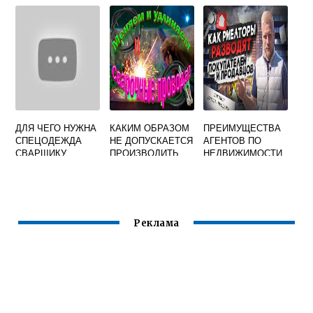
РАБОТ
АРМАТУРЫ ПРИ
СВАРКЕ
ДЛЯ ЧЕГО НУЖНА
КАКИМ ОБРАЗОМ
ПРЕИМУЩЕСТВА
СПЕЦОДЕЖДА
НЕ ДОПУСКАЕТСЯ
АГЕНТОВ ПО
СВАРЩИКУ
ПРОИЗВОДИТЬ
НЕДВИЖИМОСТИ
СОЕДИНЕНИЕ
ДЛЯ
СВАРОЧНЫХ
ПОКУПАТЕЛЕЙ
ПРОВОДОВ ПРИ
ЖИЛЬЯ
НАРАЩИВАНИИ
ДЛИНЫ
Реклама