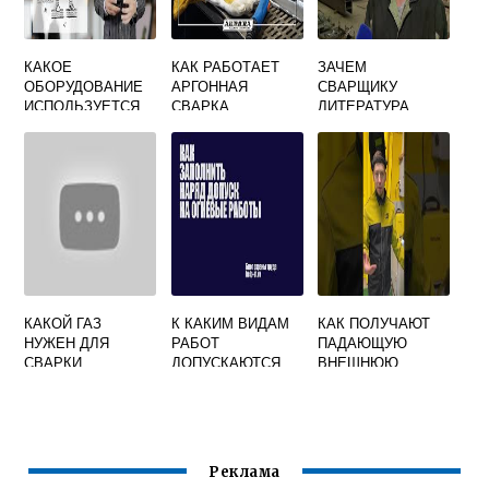
КАКОЕ
КАК РАБОТАЕТ
ЗАЧЕМ
ОБОРУДОВАНИЕ
АРГОННАЯ
СВАРЩИКУ
ИСПОЛЬЗУЕТСЯ
СВАРКА
ЛИТЕРАТУРА
ПРИ ДУГОВОЙ
ПРИНЦИП
СВАРКЕ
РАБОТЫ
ПЛАВЛЕНИЕМ
КАКОЙ ГАЗ
К КАКИМ ВИДАМ
КАК ПОЛУЧАЮТ
НУЖЕН ДЛЯ
РАБОТ
ПАДАЮЩУЮ
СВАРКИ
ДОПУСКАЮТСЯ
ВНЕШНЮЮ
АЛЮМИНИЯ
СВАРЩИКИ
ХАРАКТЕРИСТИКУ
ПОЛУАВТОМАТОМ
ВЫПОЛНИВШИЕ
НА КАЖДОМ
ДОПУСКНОЙ
СВАРОЧНОМ
СТЫК
ПОСТУ ОТ
МНОГОПОСТОВОГ
Реклама
О ВЫПРЯМИТЕЛЯ