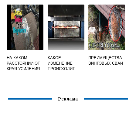
СВАРЩИКА
СВАРКА НА
ОДНОМ И ТОМ
НА КАКОМ
КАКОЕ
ПРЕИМУЩЕСТВА
РАССТОЯНИИ ОТ
ИЗМЕНЕНИЕ
ВИНТОВЫХ СВАЙ
КРАЯ УСИЛЕНИЯ
ПРОИСХОДИТ
СВАРНОГО ШВА
ПРИ СВАРКЕ
ПРОСТАВЛЯЮТСЯ
ТРЕНИЕМ
КЛЕЙМА
КРУГЛЫХ
СВАРЩИКОВ СТ
ЗАГОТОВОК
ЦКБА 025 2006
ГРАНТОВЫЙ
Реклама
ВОРОТНИК