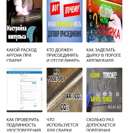
КАКОЙ РАСХОД
КТО ДОЛЖЕН
КАК ЗАДЕЛАТЬ
АРГОНА ПРИ
ПРИСОЕДИНЯТЬ
ДЫРКУ В ПОРОГЕ
СВАРКЕ
И ОТСОЕДИНЯТЬ
АВТОМОБИЛЯ
АЛЮМИНИЯ
ОТ СЕТИ
ХОЛОДНОЙ
ПОЛУАВТОМАТОМ
ЭЛЕКТРОСВАРОЧ
СВАРКОЙ
НЫЕ УСТАНОВКИ
КАК ПРОВЕРИТЬ
ЧТО
СКОЛЬКО РАЗ
ПОДЛИННОСТЬ
ИСПОЛЬЗУЕТСЯ
ДОПУСКАЕТСЯ
УДОСТОВЕРЕНИЯ
ДЛЯ СВАРКИ
ПОВТОРНАЯ