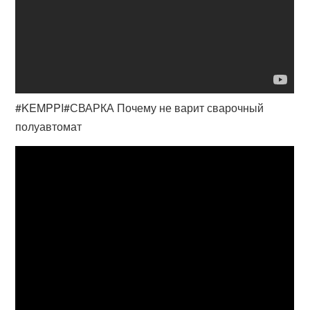
#KEMPPI#СВАРКА Почему не варит сварочный
полуавтомат