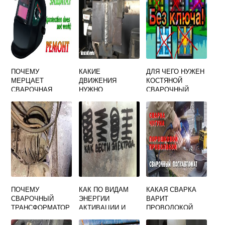
ПОЧЕМУ
КАКИЕ
ДЛЯ ЧЕГО НУЖЕН
МЕРЦАЕТ
ДВИЖЕНИЯ
КОСТЯНОЙ
СВАРОЧНАЯ
НУЖНО
СВАРОЧНЫЙ
МАСКА
ВЫПОЛНИТЬ ПРИ
АППАРАТ В
ХАМЕЛЕОН
СВАРКЕ УЗКОГО
ТЕРРАРИИ
СТЫКОВОГО ШВА
В НИЖНЕМ
ПОЛОЖЕНИИ
ПОЧЕМУ
КАК ПО ВИДАМ
КАКАЯ СВАРКА
СВАРОЧНЫЙ
ЭНЕРГИИ
ВАРИТ
ТРАНСФОРМАТОР
АКТИВАЦИИ И
ПРОВОЛОКОЙ
ИЗГОТАВЛИВАЮТ
СОСТОЯНИЮ