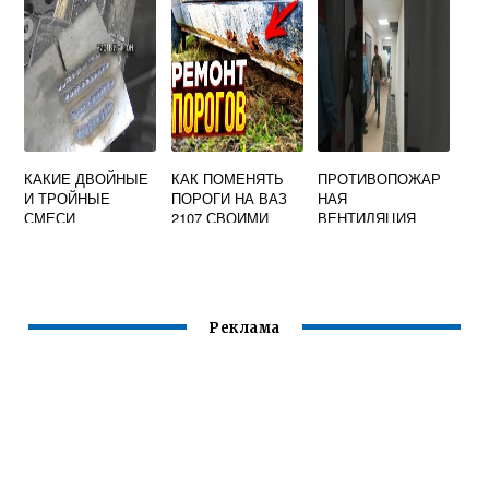
НА
ВЕЩЕСТВА В
СРАВНИТЕЛЬНО
ЗОНЕ
НЕБОЛЬШОЕ
СОЕДИНЕНИЯ
ВТОРИЧНОЕ
МОЖНО
НАПРЯЖЕНИЕ
РАЗДЕЛИТЬ
УКАЖИТЕ
СПОСОБЫ
СВАРКИ
КАКИЕ ДВОЙНЫЕ
КАК ПОМЕНЯТЬ
ПРОТИВОПОЖАР
И ТРОЙНЫЕ
ПОРОГИ НА ВАЗ
НАЯ
СМЕСИ
2107 СВОИМИ
ВЕНТИЛЯЦИЯ
ЗАЩИТНЫХ
РУКАМИ
ГАЗОВ НА
ПРОСТОЙ
ОСНОВЕ АРГОНА
СВАРКОЙ
ПРИМЕНЯЮТСЯ
ПРИ СВАРКЕ
Реклама