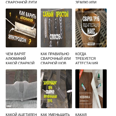
СВАРОЧНОЙ ДУГИ
ЗЕМЛЮ ИЛИ
УДОБНО
ПОЧЕМУ
ПРИМЕНЯТЬ В
СЕПТИКИ ЛУЧШЕ
ПОЛЕВЫХ
УСЛОВИЯХ
ЧЕМ ВАРЯТ
КАК ПРАВИЛЬНО
КОГДА
АЛЮМИНИЙ
СВАРОЧНЫЙ ИЛИ
ТРЕБУЕТСЯ
КАКОЙ СВАРКОЙ
СВАРНОЙ ШОВ
АТТЕСТАЦИЯ
НАКС
СВАРОЧНОГО
ПРОИЗВОДСТВА
КАКОЙ АЦЕТИЛЕН
КАК УМЕНЬШИТЬ
КАКАЯ