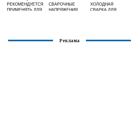
РЕКОМЕНДУЕТСЯ
СВАРОЧНЫЕ
ХОЛОДНАЯ
ПРИМЕНЯТЬ ДЛЯ
НАПРЯЖЕНИЯ
СВАРКА ДЛЯ
СВАРКИ
ДЕФОРМАЦИИ И
ЛИНОЛЕУМА
ОТВЕТСТВЕННЫХ
ПЕРЕМЕЩЕНИЯ
ЛУЧШЕ
ТРУБОПРОВОДОВ
Реклама