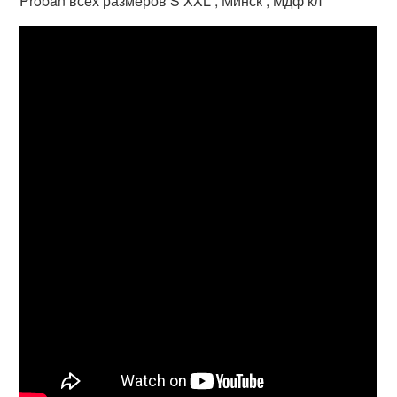
Proban всех размеров S XXL , Минск , Мдф кл