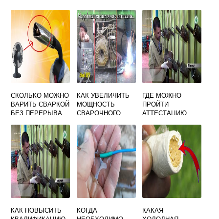
ПОТЕРЬ ПРИ
ВЫДАВАТЬ
СМЕСИ В
РУЧНОЙ ДУГОВОЙ
СВАРЩИКУ
БАЛЛОНЕ
СВАРКЕ
ЭЛЕКТРОДЫ И
СВАРОЧНУЮ
ПРОВОЛОКУ
СКОЛЬКО МОЖНО
КАК УВЕЛИЧИТЬ
ГДЕ МОЖНО
ВАРИТЬ СВАРКОЙ
МОЩНОСТЬ
ПРОЙТИ
БЕЗ ПЕРЕРЫВА
СВАРОЧНОГО
АТТЕСТАЦИЮ
ТРАНСФОРМАТОР
СВАРЩИКА
А
КАК ПОВЫСИТЬ
КОГДА
КАКАЯ
КВАЛИФИКАЦИЮ
НЕОБХОДИМО
ХОЛОДНАЯ