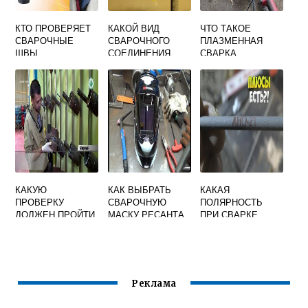
КТО ПРОВЕРЯЕТ
КАКОЙ ВИД
ЧТО ТАКОЕ
СВАРОЧНЫЕ
СВАРОЧНОГО
ПЛАЗМЕННАЯ
ШВЫ
СОЕДИНЕНИЯ
СВАРКА
ОБОЗНАЧАЕТСЯ
ПРЯМОГО
ЗК GG
ДЕЙСТВИЯ
КАКУЮ
КАК ВЫБРАТЬ
КАКАЯ
ПРОВЕРКУ
СВАРОЧНУЮ
ПОЛЯРНОСТЬ
ДОЛЖЕН ПРОЙТИ
МАСКУ РЕСАНТА
ПРИ СВАРКЕ
СВАРЩИК
РУТИЛОВЫМИ
ВПЕРВЫЕ
ЭЛЕКТРОДАМИ
ПРИСТУПАЮЩИЙ
К СВАРКЕ
Реклама