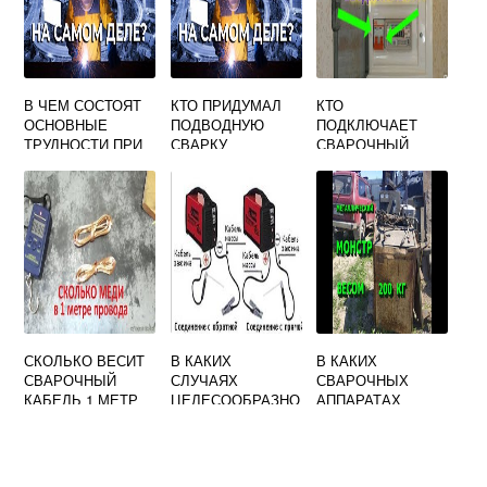
В ЧЕМ СОСТОЯТ
КТО ПРИДУМАЛ
КТО
ОСНОВНЫЕ
ПОДВОДНУЮ
ПОДКЛЮЧАЕТ
ТРУДНОСТИ ПРИ
СВАРКУ
СВАРОЧНЫЙ
ПРОВЕДЕНИИ
ИСТОЧНИК
СВАРКИ
ПИТАНИЯ К
ВЫСОКОХРОМИС
РАСПРЕДЕЛИТЕЛ
ТЫХ СТАЛЕЙ
ЬНОМУ ЩИТУ
СКОЛЬКО ВЕСИТ
В КАКИХ
В КАКИХ
СВАРОЧНЫЙ
СЛУЧАЯХ
СВАРОЧНЫХ
КАБЕЛЬ 1 МЕТР
ЦЕЛЕСООБРАЗНО
АППАРАТАХ
ПРИМЕНЯТЬ
МЕДНАЯ
КОНТАКТНУЮ
ОБМОТКА
СТЫКОВУЮ
СВАРКУ