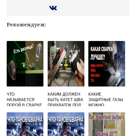
Рекомендуем:
ЧТО
КАКИМ ДОЛЖЕН
КАКИЕ
НАЗЫВАЕТСЯ
БЫТЬ КАТЕТ ШВА
ЗАЩИТНЫЕ ГАЗЫ
ПОРОЙ В СВАРКЕ
ПРИХВАТОК ПОД
МОЖНО
ТЕСТ
АВТОМАТИЧЕСКУ
ПРИМЕНЯТЬ ПРИ
Ю СВАРКУ
ДУГОВОЙ СВАРКЕ
УГЛОВЫХ И
ТАВРОВЫХ
СОЕДИНЕНИЙ