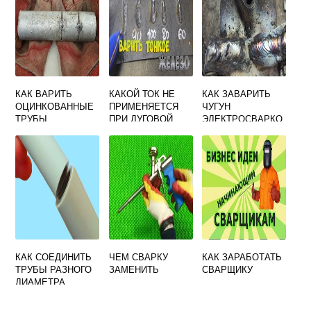
ТРУДНОДОСТУПН
ЫХ
ПРОСТРАНСТВАХ
КАК ВАРИТЬ
КАКОЙ ТОК НЕ
КАК ЗАВАРИТЬ
ОЦИНКОВАННЫЕ
ПРИМЕНЯЕТСЯ
ЧУГУН
ТРУБЫ
ПРИ ДУГОВОЙ
ЭЛЕКТРОСВАРКО
ЭЛЕКТРОСВАРКО
СВАРКЕ ПОД
Й
Й
ФЛЮСОМ
ВЫСОКОЛЕГИРОВ
АННЫХ СТАЛЕЙ
08Х18Н10Т
12Х18Н10Т
КАК СОЕДИНИТЬ
ЧЕМ СВАРКУ
КАК ЗАРАБОТАТЬ
ТРУБЫ РАЗНОГО
ЗАМЕНИТЬ
СВАРЩИКУ
ДИАМЕТРА
СВАРКОЙ