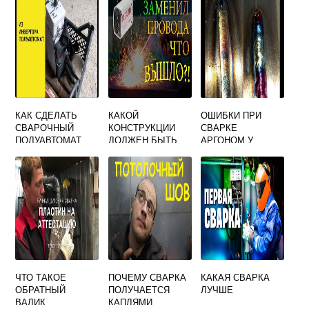
СВАРОЧНОЙ ДУГЕ
КАК СДЕЛАТЬ
КАКОЙ
ОШИБКИ ПРИ
СВАРОЧНЫЙ
КОНСТРУКЦИИ
СВАРКЕ
ПОЛУАВТОМАТ
ДОЛЖЕН БЫТЬ
АРГОНОМ У
СВОИМИ РУКАМИ
СВАРОЧНЫЙ
НАЧИНАЮЩИХ И
В ДОМАШНИХ
КАБЕЛЬ ДЛЯ
НЕ ТОЛЬКО
УСЛОВИЯХ
ПОДВОДА
СВАРОЧНОГО
ТОКА К
ЭЛЕКТРОДОДЕРЖ
АТЕЛЮ
ЧТО ТАКОЕ
ПОЧЕМУ СВАРКА
КАКАЯ СВАРКА
ОБРАТНЫЙ
ПОЛУЧАЕТСЯ
ЛУЧШЕ
ВАЛИК
КАПЛЯМИ