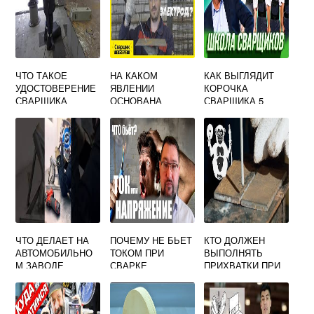
ЧТО ТАКОЕ
НА КАКОМ
КАК ВЫГЛЯДИТ
УДОСТОВЕРЕНИЕ
ЯВЛЕНИИ
КОРОЧКА
СВАРЩИКА
ОСНОВАНА
СВАРЩИКА 5
СВАРКА
РАЗРЯДА
МЕТАЛЛОВ
ЧТО ДЕЛАЕТ НА
ПОЧЕМУ НЕ БЬЕТ
КТО ДОЛЖЕН
АВТОМОБИЛЬНО
ТОКОМ ПРИ
ВЫПОЛНЯТЬ
М ЗАВОДЕ
СВАРКЕ
ПРИХВАТКИ ПРИ
СВАРЩИК
ИНВЕРТОРОМ
СБОРКЕ ДЕТАЛЕЙ
ПОД СВАРКУ