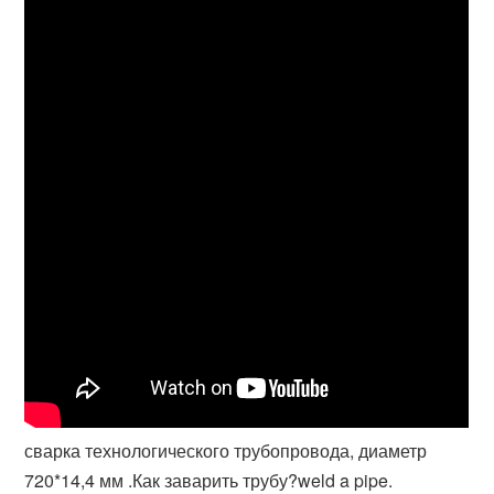
сварка технологического трубопровода, диаметр
720*14,4 мм .Как заварить трубу?weld a pipe.