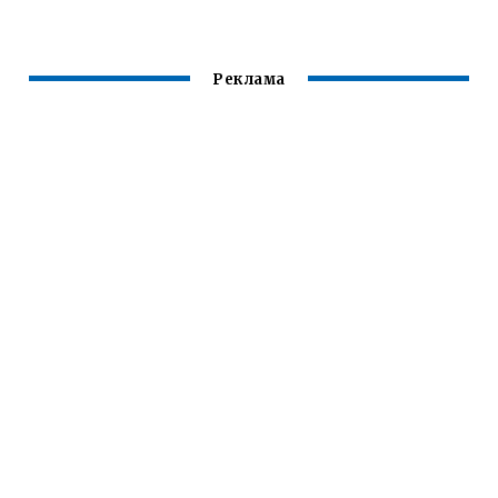
ДУГОВОЙ СВАРКИ
СВАРКИ ДУГОЙ
УЗО
МАЛОУГЛЕРОДИС
ПРЯМОГО
ТЫХ СТАЛЕЙ
ДЕЙСТВИЯ
Реклама