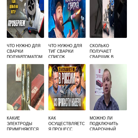
АВТОМАТИЧЕСКО
ВЫСОКОХРОМИС
Й СВАРКИ ПОД
ТЫХ СТАЛЕЙ
ФЛЮСОМ
МЕТАЛЛОКОНСТР
УКЦИЙ
ЧТО НУЖНО ДЛЯ
ЧТО НУЖНО ДЛЯ
СКОЛЬКО
СВАРКИ
ТИГ СВАРКИ
ПОЛУЧАЕТ
ПОЛУАВТОМАТОМ
СПИСОК
СВАРЩИК В
ИСПАНИИ
КАКИЕ
КАК
МОЖНО ЛИ
ЭЛЕКТРОДЫ
ОСУЩЕСТВЛЯЕТС
ПОДКЛЮЧИТЬ
ПРИМЕНЯЮТСЯ
Я ПРОЦЕСС
СВАРОЧНЫЙ
ПРИ РУЧНОЙ
ПЛАЗМЕННОЙ
АППАРАТ ЧЕРЕЗ