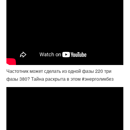
Частотник может сделать из одной фазы 220 три
фазы 380? Тайна раскрыта в этом #энерголикбез