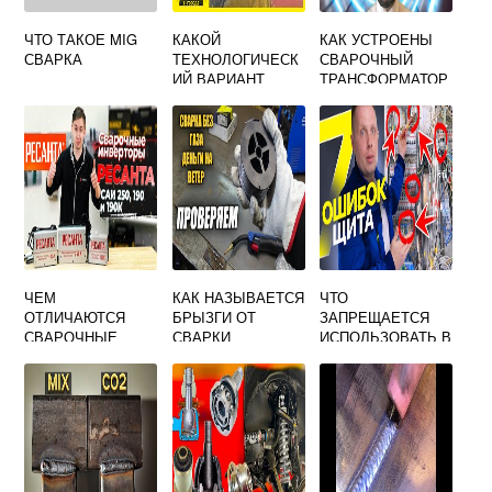
ЧТО ТАКОЕ MIG
КАКОЙ
КАК УСТРОЕНЫ
СВАРКА
ТЕХНОЛОГИЧЕСК
СВАРОЧНЫЙ
ИЙ ВАРИАНТ
ТРАНСФОРМАТОР
ПРЕДУСМОТРЕН
ВЫПРЯМИТЕЛЬ
ДЛЯ СБОРКИ И
ГЕНЕРАТОР
СВАРКИ
ПРЕОБРАЗОВАТЕ
НЕПОВОРОТНЫХ
ЛЬ
СТЫКОВ ТРУБ
ЧЕМ
КАК НАЗЫВАЕТСЯ
ЧТО
ОТЛИЧАЮТСЯ
БРЫЗГИ ОТ
ЗАПРЕЩАЕТСЯ
СВАРОЧНЫЕ
СВАРКИ
ИСПОЛЬЗОВАТЬ В
АППАРАТЫ
КАЧЕСТВЕ
РЕСАНТА
ОБРАТНОГО
ПРОВОДНИКА
ПРИ
ПРОВЕДЕНИИ
ЭЛЕКТРОСВАРОЧ
НЫХ РАБОТ