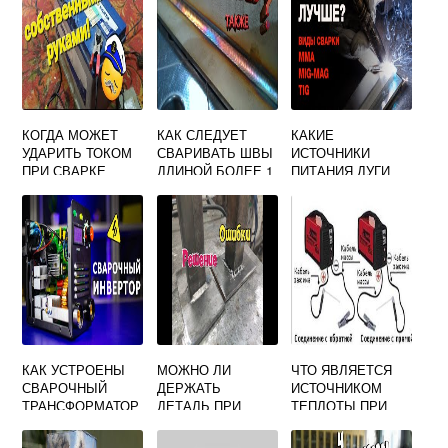
КОГДА МОЖЕТ
КАК СЛЕДУЕТ
КАКИЕ
УДАРИТЬ ТОКОМ
СВАРИВАТЬ ШВЫ
ИСТОЧНИКИ
ПРИ СВАРКЕ
ДЛИНОЙ БОЛЕЕ 1
ПИТАНИЯ ДУГИ
М
ПРИМЕНЯЮТ ДЛЯ
ВЫПОЛНЯЕМЫЕ
СВАРКИ
РУЧНОЙ ИЛИ
НАПЛАВКИ В
МЕХАНИЗИРОВАН
УГЛЕКИСЛОМ
НОЙ СВАРКОЙ
ГАЗЕ
КАК УСТРОЕНЫ
МОЖНО ЛИ
ЧТО ЯВЛЯЕТСЯ
СВАРОЧНЫЙ
ДЕРЖАТЬ
ИСТОЧНИКОМ
ТРАНСФОРМАТОР
ДЕТАЛЬ ПРИ
ТЕПЛОТЫ ПРИ
ВЫПРЯМИТЕЛЬ
СВАРКЕ РУКОЙ
ДУГОВОЙ СВАРКЕ
ГЕНЕРАТОР