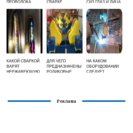
ПРОВОЛОКА
СВАРКЕ
СИЗ ГЛАЗ И ЛИЦА
ПРИМЕНЯЕТСЯ
СО
ДЛЯ СВАРКИ
СВЕТОФИЛЬТРОМ
КОРРОЗИОННОСТ
5 DIN ПРИ
ОЙКИХ СТАЛЕЙ
ПРОВЕДЕНИИ
ЭЛЕКТРОСВАРОЧ
НЫХ РАБОТ
КАКОЙ СВАРКОЙ
ДЛЯ ЧЕГО
НА КАКОМ
ВАРЯТ
ПРЕДНАЗНАЧЕНЫ
ОБОРУДОВАНИИ
НЕРЖАВЕЮЩУЮ
РОЛИКОВЫЕ
СЛЕДУЕТ
СТАЛЬ
СТЕНДЫ В
СВАРИВАТЬ
СВАРКЕ
ПРОБНЫЕ
СТЫКОВЫЕ
ОБРАЗЦЫ ПЕРЕД
СВАРКОЙ
Реклама
МОНТАЖНЫХ
СОЕДИНЕНИЙ