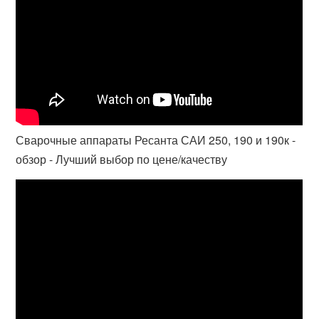
Сварочные аппараты Ресанта САИ 250, 190 и 190к -
обзор - Лучший выбор по цене/качеству