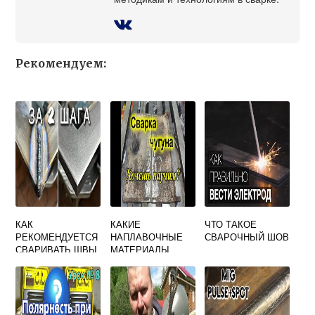
Рекомендуем:
КАК
КАКИЕ
ЧТО ТАКОЕ
РЕКОМЕНДУЕТСЯ
НАПЛАВОЧНЫЕ
СВАРОЧНЫЙ ШОВ
СВАРИВАТЬ ШВЫ
МАТЕРИАЛЫ
ВЫПОЛНЯЕМЫЕ
ИСПОЛЬЗУЮТ
РУЧНОЙ ИЛИ
ПРИ СВАРКЕ
МЕХАНИЗИРОВАН
ЧУГУНА И
НОЙ СВАРКОЙ
ЦВЕТНЫХ
ПРИ ТОЛЩИНЕ 15
МЕТАЛЛОВ