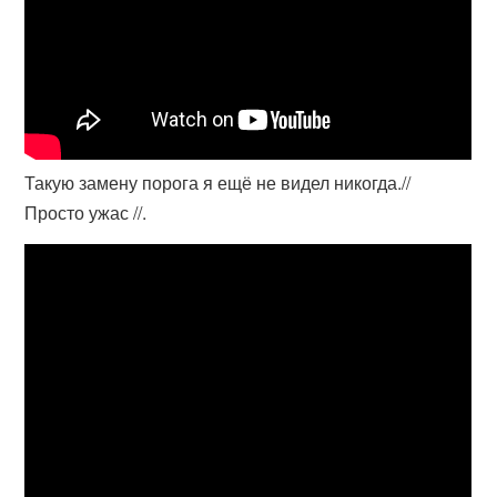
Такую замену порога я ещё не видел никогда.//
Просто ужас //.