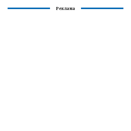
СВАРОЧНОГО
ТОКА К
Реклама
ЭЛЕКТРОДОДЕРЖ
АТЕЛЮ