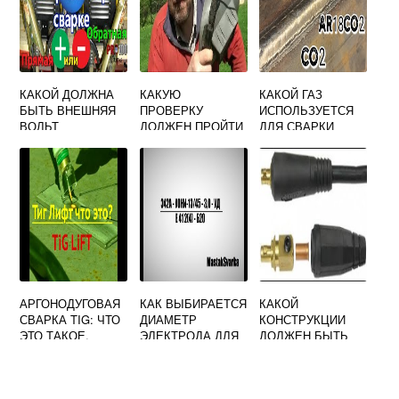
20 ММ
КАКОЙ ДОЛЖНА
КАКУЮ
КАКОЙ ГАЗ
БЫТЬ ВНЕШНЯЯ
ПРОВЕРКУ
ИСПОЛЬЗУЕТСЯ
ВОЛЬТ
ДОЛЖЕН ПРОЙТИ
ДЛЯ СВАРКИ
АМПЕРНАЯ
СВАРЩИК
ПОЛУАВТОМАТОМ
ХАРАКТЕРИСТИК
ВПЕРВЫЕ
КУЗОВА
А ИСТОЧНИКА
ПРИСТУПАЮЩИЙ
АВТОМОБИЛЯ
ПИТАНИЯ ПРИ
К СВАРКЕ ПЕРЕД
РУЧНОЙ ДУГОВОЙ
ДОПУСКОМ
СВАРКЕ
АРГОНОДУГОВАЯ
КАК ВЫБИРАЕТСЯ
КАКОЙ
СВАРКА TIG: ЧТО
ДИАМЕТР
КОНСТРУКЦИИ
ЭТО ТАКОЕ,
ЭЛЕКТРОДА ДЛЯ
ДОЛЖЕН БЫТЬ
ОБЛАСТЬ
РУЧНОЙ ДУГОВОЙ
СВАРОЧНЫЙ
ПРИМЕНЕНИЯ
СВАРКИ
КАБЕЛЬ ДЛЯ
ПОДВОДА