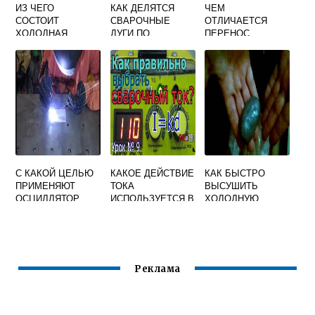
ИЗ ЧЕГО
КАК ДЕЛЯТСЯ
ЧЕМ
СОСТОИТ
СВАРОЧНЫЕ
ОТЛИЧАЕТСЯ
ХОЛОДНАЯ
ДУГИ ПО
ПЕРЕНОС
СВАРКА
ПОДКЛЮЧЕНИЮ К
ЭЛЕКТРОДНОГО
ИСТОЧНИКУ
МЕТАЛЛА ПРИ
ПИТАНИЯ
СВАРКЕ
ПЛАВЯЩИМСЯ
ЭЛЕКТРОДОМ В
РАЗНЫХ
ЗАЩИТНЫХ
ГАЗАХ
С КАКОЙ ЦЕЛЬЮ
КАКОЕ ДЕЙСТВИЕ
КАК БЫСТРО
ПРИМЕНЯЮТ
ТОКА
ВЫСУШИТЬ
ОСЦИЛЛЯТОР
ИСПОЛЬЗУЕТСЯ В
ХОЛОДНУЮ
ПРИ СВАРКЕ
ЭЛЕКТРОСВАРКЕ
СВАРКУ
НЕПЛАВЯЩИМСЯ
ЭЛЕКТРОДОМ
Реклама